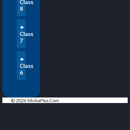
Class
8
Class
7
Class
6
© 2026 SikshaPlus.Com