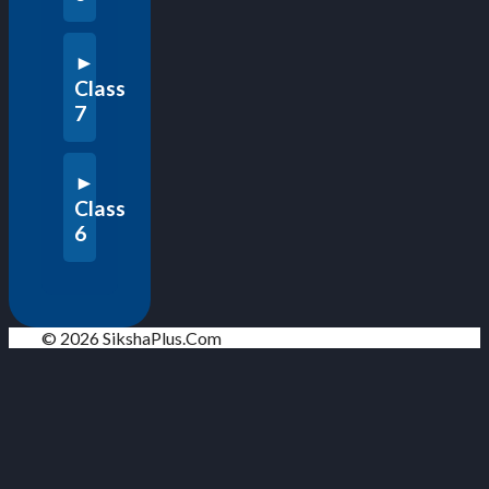
Class
7
Class
6
© 2026 SikshaPlus.Com