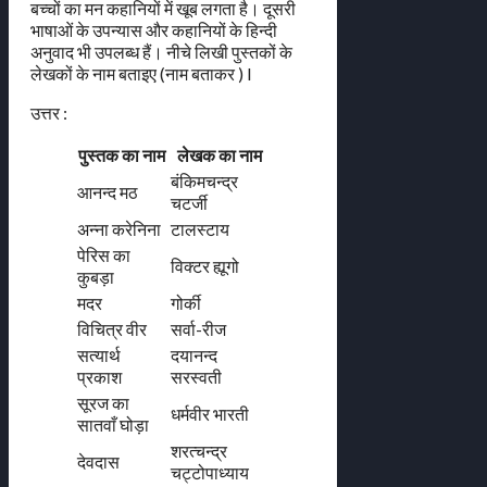
बच्चों का मन कहानियों में खूब लगता है। दूसरी
भाषाओं के उपन्यास और कहानियों के हिन्दी
अनुवाद भी उपलब्ध हैं। नीचे लिखी पुस्तकों के
लेखकों के नाम बताइए (नाम बताकर ) l
उत्तर :
पुस्तक का नाम
लेखक का नाम
बंकिमचन्द्र
आनन्द मठ
चटर्जी
अन्ना करेनिना
टालस्टाय
पेरिस का
विक्टर ह्यूगो
कुबड़ा
मदर
गोर्की
विचित्र वीर
सर्वा-रीज
सत्यार्थ
दयानन्द
प्रकाश
सरस्वती
सूरज का
धर्मवीर भारती
सातवाँ घोड़ा
शरत्चन्द्र
देवदास
चट्टोपाध्याय