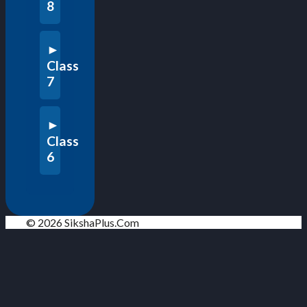
8
Class
7
Class
6
© 2026 SikshaPlus.Com