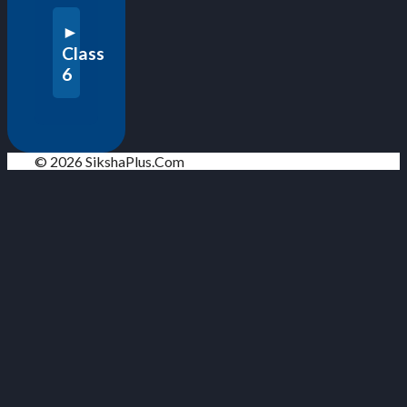
Class
6
© 2026 SikshaPlus.Com