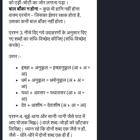
को एड़ी-चोटी का जोर लगाना पड़ा।
बाल बाँका न होना
= कुछ भी हानि नहीं होना
वाक्य प्रयोग – जिसका ईश्वर रक्षक होता है,
उसका कभी बाल बाँका नहीं होता।
प्रश्न 3. नीचे दिए गये उदाहरणों के अनुसार दिए
गए शब्दों का संधि-विच्छेद कीजिए (संधि-विच्छेद
करके) –
उत्तर :-
इच्छा + अनुकूल = इच्छानुकूल (आ + अ =
आ)
धर्म + अनुकूल = धमोनुकूल (अ + अ =
आ)
यथा + अवसर = यथावसर (आ + अ =
आ)
देव + आशीष = देवाशीष (अ + आ = आ)
प्रश्न 4. सूई-धागा और सानी-पानी जैसे पाठ में
आए योजक चिह्न (-) वाले शब्द-जोड़ों को छाँटकर
लिखिए। ध्यान रहे कि दोनों शब्द एक जैसे न हों,
जैसे – धीरे-धीरे में दोनों शब्द एक ही हैं।