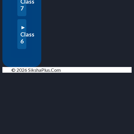
Class
7
Class
6
© 2026 SikshaPlus.Com