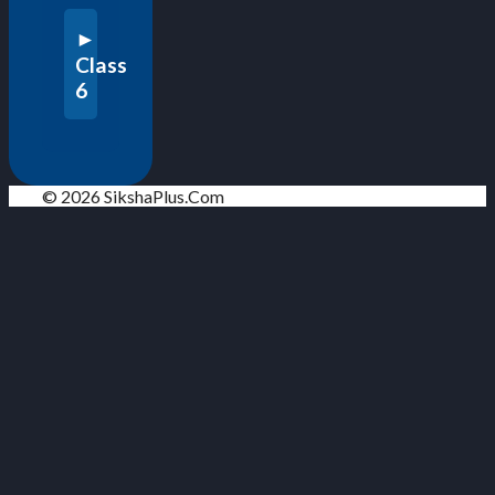
Class
6
© 2026 SikshaPlus.Com