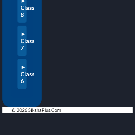
Class
8
Class
7
Class
6
© 2026 SikshaPlus.Com