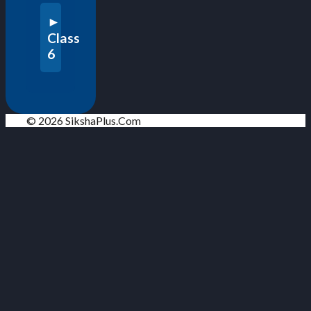
Class
6
© 2026 SikshaPlus.Com