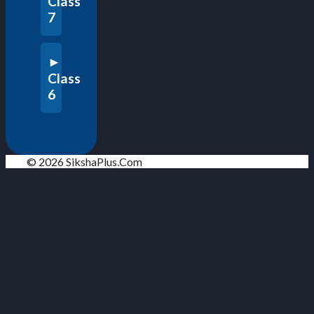
Class
7
Class
6
© 2026 SikshaPlus.Com