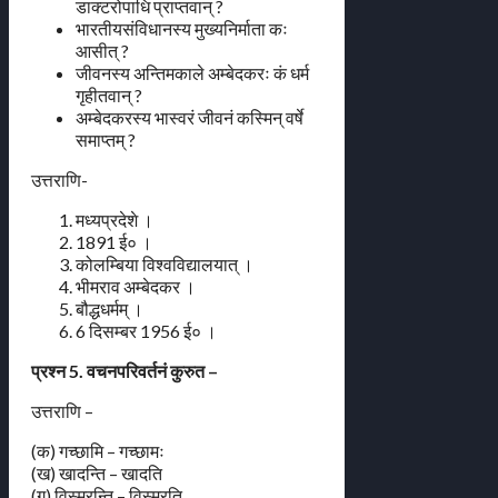
डाक्टरोपाधि प्राप्तवान् ?
भारतीयसंविधानस्य मुख्यनिर्माता कः
आसीत् ?
जीवनस्य अन्तिमकाले अम्बेदकरः कं धर्म
गृहीतवान् ?
अम्बेदकरस्य भास्वरं जीवनं कस्मिन् वर्षे
समाप्तम् ?
उत्तराणि-
मध्यप्रदेशे ।
1891 ई० ।
कोलम्बिया विश्वविद्यालयात् ।
भीमराव अम्बेदकर ।
बौद्धधर्मम् ।
6 दिसम्बर 1956 ई० ।
प्रश्न 5. वचनपरिवर्तनं कुरुत –
उत्तराणि –
(क) गच्छामि – गच्छामः
(ख) खादन्ति – खादति
(ग) विस्मरन्ति – विस्मरति