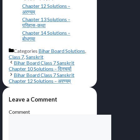
Chapter 12 Solutions –
अरण्यम्
Chapter 13 Solutions –
परिहास-कथा
Chapter 14 Solutions –
बोधगया
Categories
Bihar Board Solutions
,
Class 7
,
Sanskrit
Bihar Board Class 7 Sanskrit
Chapter 10 Solutions – दिनचर्या
Bihar Board Class 7 Sanskrit
Chapter 12 Solutions – अरण्यम्
Leave a Comment
Comment