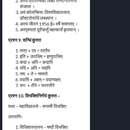
अस्य प्रारम्भिकी शिक्षा रत्नागिरिनगरे
संजाता ।
अयं कोलम्बिया-विश्वविद्यालयात्
डॉक्टरोपाधिं लब्धवान् ।
अस्य जीवनं 1956 ई० वर्षे समाप्तम् ।
अस्पृश्यतां दूरीकर्तुं महत्कार्यं कृतवान् ।
प्रश्न 9. सन्धिं कुरुत
तत्र + एव = तत्रैव
इति + उपाधिम् = इत्युपाधिम्
कदा + अपि = कदापि
यदि + अपि = यद्यपि
नमः + ते = नमस्ते
वदामि + अहम् = वदाम्यहम्
सरः + तीरे = सरस्तीरे
प्रश्न 10. विभक्तिनिर्णयं कुरुत –
यथा – महाविद्यालये – सप्तमी विभक्तिः
उत्तराणि-
विधिशास्त्रस्य – षष्ठी विभक्तिः