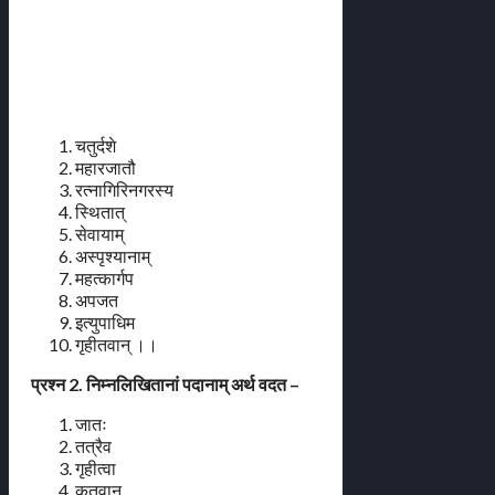
चतुर्दशे
महारजातौ
रत्नागिरिनगरस्य
स्थितात्
सेवायाम्
अस्पृश्यानाम्
महत्कार्गप
अपजत
इत्युपाधिम
गृहीतवान् ।।
प्रश्न 2. निम्नलिखितानां पदानाम् अर्थ वदत –
जातः
तत्रैव
गृहीत्वा
कृतवान्