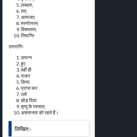
लब्धता,
तत्
अत्यजत्
मरणोत्तरम्
विषमताम्
तिष्ठन्ति
उत्तराणि-
उत्पन्न
हुए
वहीं ही
पाकर
किया
प्राप्त कर
उसे
छोड़ दिया
मृत्यु के पश्चात्
असमानता को रहते हैं।
लिखितः-