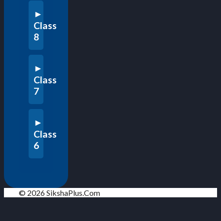
Class
8
Class
7
Class
6
© 2026 SikshaPlus.Com