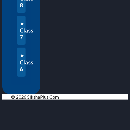
8
Class
7
Class
6
© 2026 SikshaPlus.Com