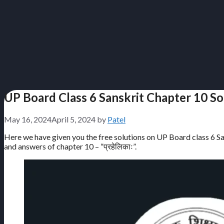
UP Board Class 6 Sanskrit Chapter 10 Solu
May 16, 2024
April 5, 2024
by
Patel
Here we have given you the free solutions on UP Board class 6 San
and answers of chapter 10 – “प्रहेलिकाः”.