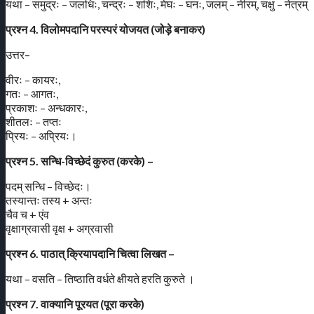
यथा – समुद्रः – जलधिः, चन्द्रः – शशिः, मेघः – घनः, जलम् – नीरम्, चक्षु – नेत्रम्
प्रश्न 4. विलोमपदानि परस्परं योजयत (जोड़े बनाकर)
उत्तर–
वीरः – कायरः,
गतः – आगतः,
प्रकाशः – अन्धकारः,
शीतलः – तप्तः
प्रियः – अप्रियः।
प्रश्न 5. सन्धि-विच्छेदं कुरुत (करके) –
पदम् सन्धि – विच्छेदः।
तस्यान्तः तस्य + अन्तः
चैव च + एंव
वृक्षाग्रवासी वृक्ष + अग्रवासी
प्रश्न 6. पाठात् क्रियापदानि चित्वा लिखत –
यथा – वसति – तिष्ठाति वर्धते क्षीयते हरति कुरुते ।
प्रश्न 7. वाक्यानि पूरयत (पूरा करके)