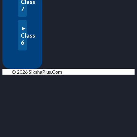
Class
7
Class
6
© 2026 SikshaPlus.Com