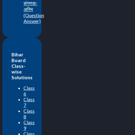
संगणकः
अस्मि
(Question
Answer)
Bihar
Board
Class-
wise
Solutions
Class
6
Class
7
Class
8
Class
9
Class