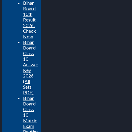
Bihar
Board
10th
Result
2026:
Check
Now
Bihar
Board
Class
10
Answer
Key
2026
(All
Sets
PDF)
Bihar
Board
Class
10
Matric
Exam
Routine