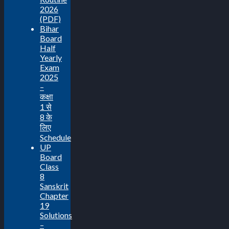
2026
(PDF)
Bihar
Board
Half
Yearly
Exam
2025
–
कक्षा
1 से
8 के
लिए
Schedule
UP
Board
Class
8
Sanskrit
Chapter
19
Solutions
–