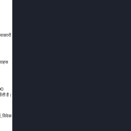
लाकारों
 साहस
100
ाती है।
य, विवेक