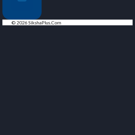
© 2026 SikshaPlus.Com