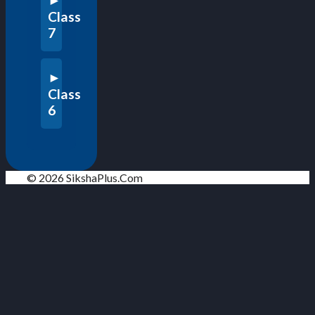
Class
7
Class
6
© 2026 SikshaPlus.Com