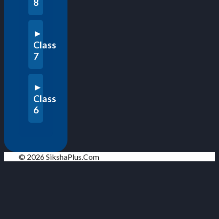
8
Class
7
Class
6
© 2026 SikshaPlus.Com