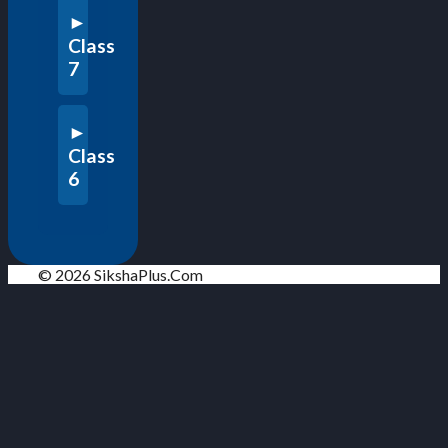
Class
7
Class
6
© 2026 SikshaPlus.Com