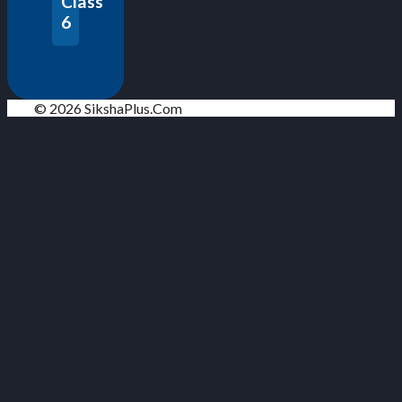
Class
6
© 2026 SikshaPlus.Com