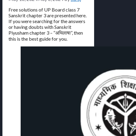
Free solutions of UP Board class 7
Sanskrit chapter 3 are presented here.
If you were searching for the answers
or having doubts with Sanskrit
Piyusham chapter 3 – “अभिलाषा”, then
this is the best guide for you.