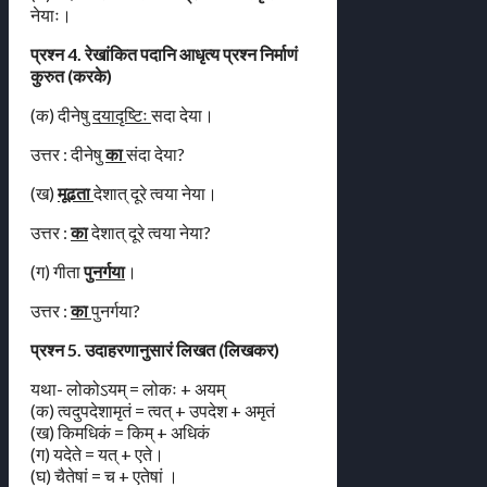
नेयाः।
प्रश्न 4. रेखांकित पदानि आधृत्य प्रश्न निर्माणं
कुरुत (करके)
(क) दीनेषु
दयादृष्टिः
सदा देया।
उत्तर : दीनेषु
का
संदा देया?
(ख)
मूढता
देशात् दूरे त्वया नेया।
उत्तर :
का
देशात् दूरे त्वया नेया?
(ग) गीता
पुनर्गया
।
उत्तर :
का
पुनर्गया?
प्रश्न 5. उदाहरणानुसारं लिखत (लिखकर)
यथा- लोकोऽयम् = लोकः + अयम्
(क) त्वदुपदेशामृतं = त्वत् + उपदेश + अमृतं
(ख) किमधिकं = किम् + अधिकं
(ग) यदेते = यत् + एते।
(घ) चैतेषां = च + एतेषां ।