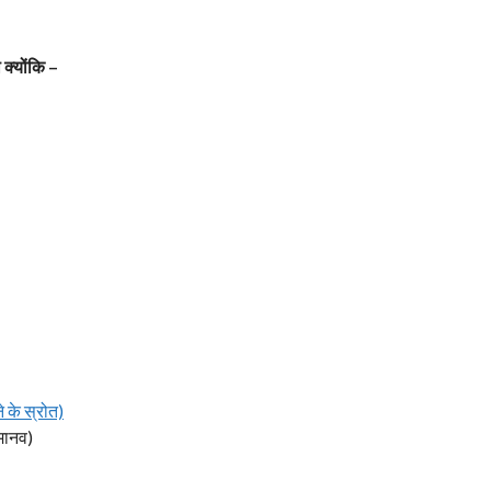
 क्योंकि –
 के स्रोत)
मानव)