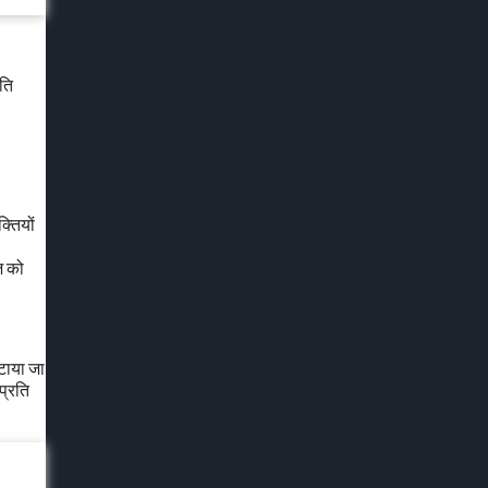
षति
्तियों
ज को
टाया जा
प्रति