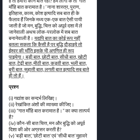
है तो हमारी कौन बात रही? हम लोगों के तो ‘गात
माँहि बात करामात है।’ नाना शास्त्र, पुराण,
इतिहास, काव्य, कोश इत्यादि सब बात ही के
फैलाव हैं जिनके मध्य एक-एक बात ऐसी पायी
जाती है जो मन, बुद्धि, चित्त को अपूर्व दशा में ले
जानेवाली अथच लोक-परलोक में सब बात
बनानेवाली है।
यद्यपि बात का कोई रूप नहीं
बतला सकता कि कैसी है पर बुद्धि दौड़ाइये तो
ईश्वर की भाँति इसके भी अगणित ही रूप
पाइयेगा। बड़ी बात, छोटी बात, सीधी बात, खोटी
बात, टेढ़ी बात, मीठी बात, कड़वी बात, भली बात,
बुरी बात, सुहाती बात, लगती बात इत्यादि सब बाते
ही तो हैं।
प्रश्न
(i) गद्यांश का सन्दर्भ लिखिए।
(ii) रेखांकित अंशों की व्याख्या कीजिए।
(iii) “गात माँहि बात करामात है।” का क्या तात्पर्य
है?
(iv) कौन-सी बात चित्त, मन और बुद्धि को अपूर्व
दिशा की ओर अग्रसर करती है?
(v) ‘बड़ी बात’, ‘छोटी बात’ एवं ‘सीधी बात’ मुहावरे