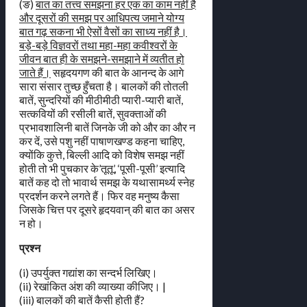
(ङ)
बात का तत्त्व समझना हर एक का काम नहीं है
और दूसरों की समझ पर आधिपत्य जमाने योग्य
बात गढ़ सकना भी ऐसों वैसों का साध्य नहीं है।
बड़े-बड़े विज्ञवरों तथा महा-महा कवीश्वरों के
जीवन बात ही के समझने-समझाने में व्यतीत हो
जाते हैं।
सहृदयगण की बात के आनन्द के आगे
सारा संसार तुच्छ हुँचता है। बालकों की तोतली
बातें, सुन्दरियों की मीठीमीठी प्यारी-प्यारी बातें,
सत्कवियों की रसीली बातें, सुवक्ताओं की
प्रभावशालिनी बातें जिनके जी को और का और न
कर दें, उसे पशु नहीं पाषाणखण्ड कहना चाहिए,
क्योंकि कुत्ते, बिल्ली आदि को विशेष समझ नहीं
होती तो भी पुचकार के’तूतू’, ‘पूसी-पूसी’ इत्यादि
बातें कह दो तो भावार्थ समझ के यथासामर्थ्य स्नेह
प्रदर्शन करने लगते हैं। फिर वह मनुष्य कैसा
जिसके चित्त पर दूसरे हृदयवान् की बात का असर
न हो।
प्रश्न
(i) उपर्युक्त गद्यांश का सन्दर्भ लिखिए।
(ii) रेखांकित अंश की व्याख्या कीजिए। |
(iii) बालकों की बातें कैसी होती हैं?