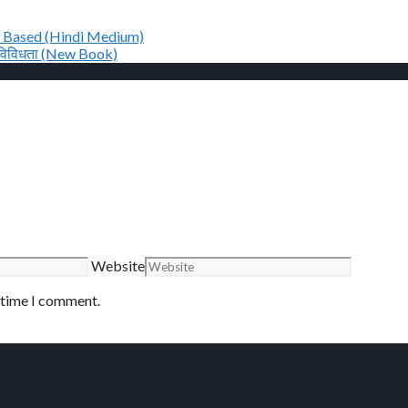
T Based (Hindi Medium)
 विविधता (New Book)
Website
t time I comment.