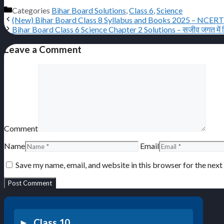
Categories
Bihar Board Solutions
,
Class 6
,
Science
(New) Bihar Board Class 8 Syllabus and Books 2025 – NCER
Bihar Board Class 6 Science Chapter 2 Solutions – सजीव जगत में
Leave a Comment
Comment
Name
Email
Save my name, email, and website in this browser for the nex
Class 10