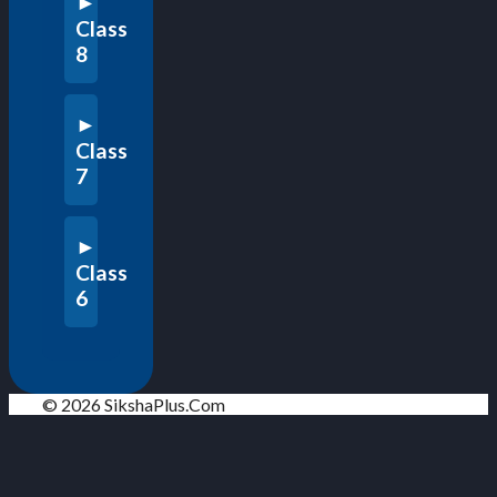
Class
8
Class
7
Class
6
© 2026 SikshaPlus.Com