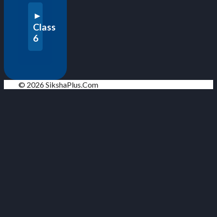
Class
6
© 2026 SikshaPlus.Com