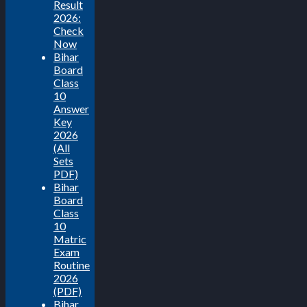
Result
2026:
Check
Now
Bihar
Board
Class
10
Answer
Key
2026
(All
Sets
PDF)
Bihar
Board
Class
10
Matric
Exam
Routine
2026
(PDF)
Bihar