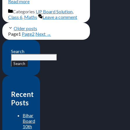
Read more
Categories
UP Board Solution
,
Class 6
,
Maths
Leave a comment
Older posts
Page
1
Page
2
Next
→
Search
Search
Recent
Posts
Bihar
Board
10th