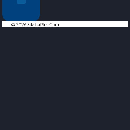
© 2026 SikshaPlus.Com