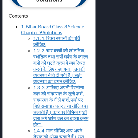
Contents
1.
Bihar Board Class 8 Science
Chapter 9 Solutions
1.1.
1. रिक्त स्थानों की पूर्ति
कीजिए:
1.2.
2. चार बच्चों को लोटनिक,
स्थैतिक तथा सर्पी घर्षण के कारण
बलों को घटते क्रम में व्यवस्थित
करने के लिए कहा गया। उनकी
व्यवस्था नीचे दी गयी है। सही
व्यवस्था का चयन कीजिए:
1.3.
3. आलिदा अपनी खिलौना
कार को संगमरमर के सूखे फर्श,
संगमरमर के गीले फर्श, फर्श पर
बिछे समाचार पत्र तथा तौलिए पर
चलाती है। कार पर विभिन्न पृष्ठों
द्वारा लगे घर्षण बल का बढ़ता क्रम
होगा-
1.4.
4. मान लीजिए आप अपने
डेस्क को थोड़ा झुकाते हैं। उस