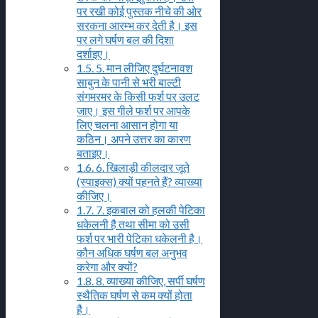
पर रखी कोई पुस्तक नीचे की ओर
सरकना आरम्भ कर देती है। इस
पर लगे घर्षण बल की दिशा
दर्शाइए।
1.5.
5. मान लीजिए दुर्घटनावश
साबुन के पानी से भरी बाल्टी
संगमरमर के किसी फर्श पर उलट
जाए। इस गीले फर्श पर आपके
लिए चलना आसान होगा या
कठिन। अपने उत्तर का कारण
बताइए।
1.6.
6. खिलाड़ी कीलदार जूते
(स्पाइक्स) क्यों पहनते हैं? व्याख्या
कीजिए।
1.7.
7. इकबाल को हलकी पेटिका
धकेलनी है तथा सीमा को उसी
फर्श पर भारी पेटिका धकेलनी है।
कौन अधिक घर्षण बल अनुभव
करेगा और क्यों?
1.8.
8. व्याख्या कीजिए, सर्पी घर्षण
स्थैतिक घर्षण से कम क्यों होता
है।