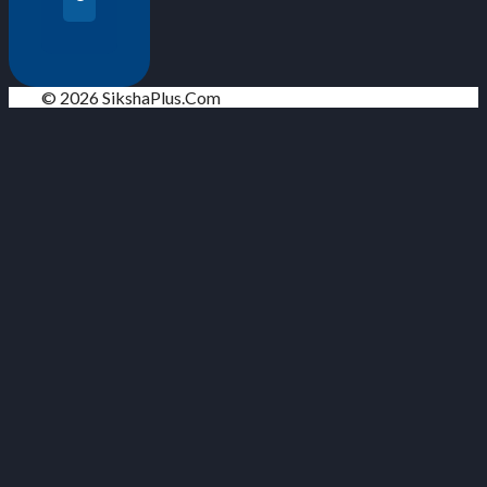
© 2026 SikshaPlus.Com