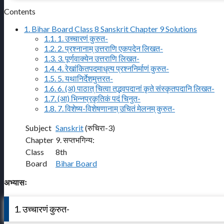
Contents
1.
Bihar Board Class 8 Sanskrit Chapter 9 Solutions
1.1.
1. उच्चारणं कुरुत-
1.2.
2. प्रश्नानाम् उत्तराणि एकपदेन लिखत-
1.3.
3. पूर्णवाक्येन उत्तराणि लिखत-
1.4.
4. रेखांकितपदमाधृत्य प्रश्ननिर्माणं कुरुत-
1.5.
5. यथानिर्देशमुत्तरत-
1.6.
6. (अ) पाठात् चित्वा तद्भवपदानां कृते संस्कृतपदानि लिखत-
1.7.
(आ) भिन्नप्रकृतिकं पदं चिनुत-
1.8.
7. विशेष्य-विशेषणानाम् उचितं मेलनम् कुरुत-
Subject
Sanskrit
(रुचिरा-3)
Chapter
9. सप्तभगिन्य:
Class
8th
Board
Bihar Board
अभ्यासः
1. उच्चारणं कुरुत-