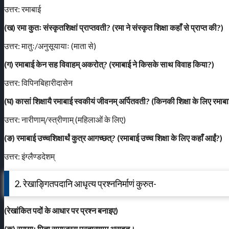
उत्तर: रमाबाई
(ख) रमा कुतः संस्कृतशिक्षां प्राप्तवती? (रमा ने संस्कृत शिक्षा कहाँ से प्राप्त की?)
उत्तर: मातुः/अनुसूयायाः (माता से)
(ग) रमाबाई केन सह विवाहम् अकरोत्? (रमाबाई ने किसके साथ विवाह किया?)
उत्तर: विपिनबिहारीदासेन
(घ) कासां शिक्षायै रमाबाई स्वकीयं जीवनम् अर्पितवती? (किनकी शिक्षा के लिए रमा
उत्तर: नारीणाम्/स्त्रीणाम् (महिलाओं के लिए)
(ङ) रमाबाई उच्चशिक्षार्थं कुत्र आगच्छत्? (रमाबाई उच्च शिक्षा के लिए कहाँ आईं?)
उत्तर: इंग्लैण्डदेशम्
2. रेखाङ्गितपदानि आधृत्य प्रश्ननिर्माणं कुरुत-
(रेखांकित पदों के आधार पर प्रश्न बनाइए)
(क)
रमायाः
पिता समाजस्य प्रतारणाम् असहत।