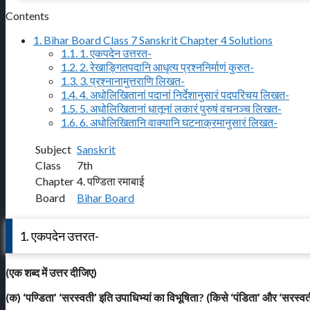
Contents
1.
Bihar Board Class 7 Sanskrit Chapter 4 Solutions
1.1.
1. एकपदेन उत्तरत-
1.2.
2. रेखाङ्गितपदानि आधृत्य प्रश्ननिर्माणं कुरुत-
1.3.
3. प्रश्नानामुत्तराणि लिखत-
1.4.
4. अधोलिखितानां पदानां निर्देशानुसारं पदपरिचय लिखत-
1.5.
5. अधोलिखितानां धातूनां लकारं पुरुषं वचनञ्च लिखत-
1.6.
6. अधोलिखितानि वाक्यानि घटनाक्रमानुसारं लिखत-
Subject
Sanskrit
Class
7th
Chapter
4. पण्डिता रमाबाई
Board
Bihar Board
1. एकपदेन उत्तरत-
(एक शब्द में उत्तर दीजिए)
(क) ‘पण्डिता’ ‘सरस्वती’ इति उपाधिभ्यां का विभूषिता? (किसे ‘पंडिता’ और ‘सरस्व