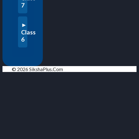
7
Class
6
© 2026 SikshaPlus.Com