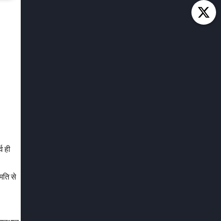
व ही
मति से