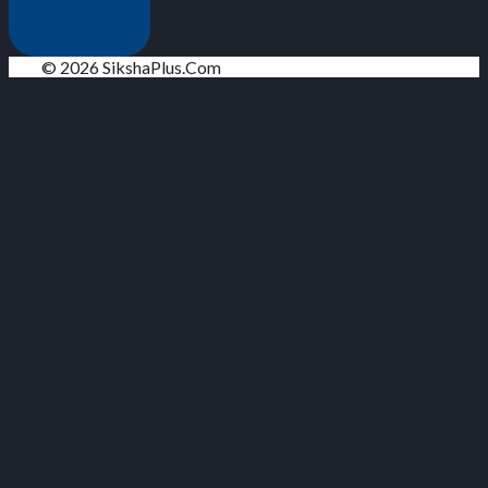
© 2026 SikshaPlus.Com