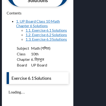
Solutions
Contents
1.
UP Board Class 10 Math
Chapter 6 Solutions
1.1.
Exercise 6.1 Solutions
1.2.
Exercise 6.2 Solutions
1.3.
Exercise 6.3 Solutions
Subject
Math (गणित)
Class
10th
Chapter
6. त्रिभुज
Board
UP Board
Exercise 6.1 Solutions