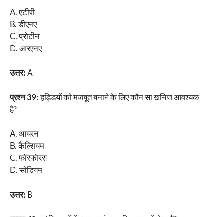
A. एटीपी
B. डीएनए
C. प्रोटीन
D. आरएनए
उत्तर:
A
प्रश्न 39:
हड्डियों को मजबूत बनाने के लिए कौन सा खनिज आवश्यक
है?
A. आयरन
B. कैल्शियम
C. फॉस्फोरस
D. सोडियम
उत्तर:
B