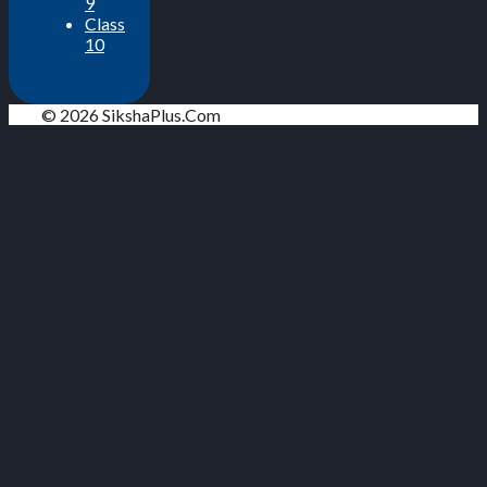
9
Class
10
© 2026 SikshaPlus.Com