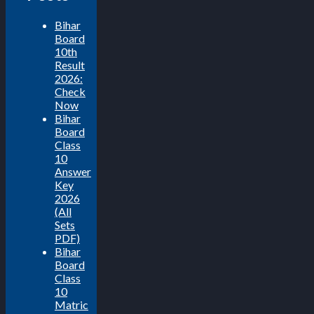
Bihar
Board
10th
Result
2026:
Check
Now
Bihar
Board
Class
10
Answer
Key
2026
(All
Sets
PDF)
Bihar
Board
Class
10
Matric