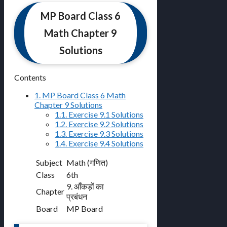
MP Board Class 6
Math Chapter 9
Solutions
Contents
1.
MP Board Class 6 Math
Chapter 9 Solutions
1.1.
Exercise 9.1 Solutions
1.2.
Exercise 9.2 Solutions
1.3.
Exercise 9.3 Solutions
1.4.
Exercise 9.4 Solutions
Subject
Math (गणित)
Class
6th
9. आँकड़ों का
Chapter
प्रबंधन
Board
MP Board