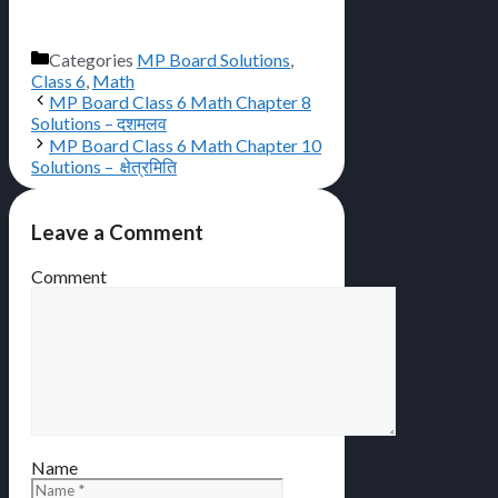
Categories
MP Board Solutions
,
Class 6
,
Math
MP Board Class 6 Math Chapter 8
Solutions – दशमलव
MP Board Class 6 Math Chapter 10
Solutions – क्षेत्रमिति
Leave a Comment
Comment
Name