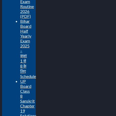
Exam
Routine
2026
(PDF)
Bihar
Board
Half
Yearly
Exam
2025
–
कक्षा
1 से
8 के
लिए
Schedule
UP
Board
Class
8
Sanskrit
Chapter
19
Solutions