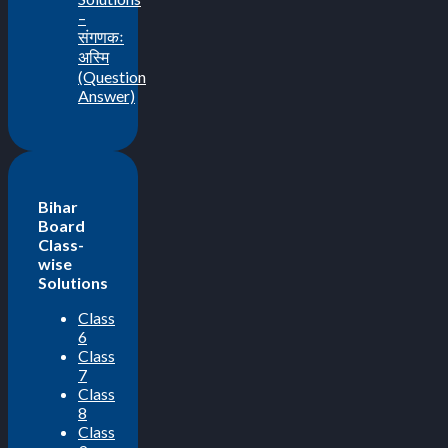
–
संगणकः
अस्मि
(Question
Answer)
Bihar
Board
Class-
wise
Solutions
Class
6
Class
7
Class
8
Class