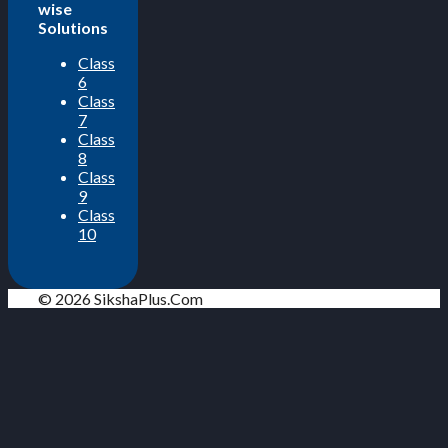
wise
Solutions
Class
6
Class
7
Class
8
Class
9
Class
10
© 2026 SikshaPlus.Com