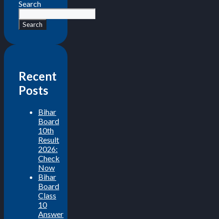
Search
Search
Recent
Posts
Bihar
Board
10th
Result
2026:
Check
Now
Bihar
Board
Class
10
Answer