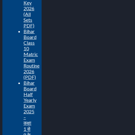
Key
2026
(All
Sets
PDF)
Bihar
Board
Class
10
Matric
Exam
Routine
2026
(PDF)
Bihar
Board
Half
Yearly
Exam
2025
–
कक्षा
1 से
8 के