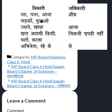
Categories
MP Board Solutions
,
Class 6
,
Hindi
MP Board Class 6 Hindi Sugam
Bharti Chapter 14 Solutions –
सहनशीलता
MP Board Class 6 Hindi Sugam
Bharti Chapter 16 Solutions – रामेश्वरम्
Leave a Comment
Comment