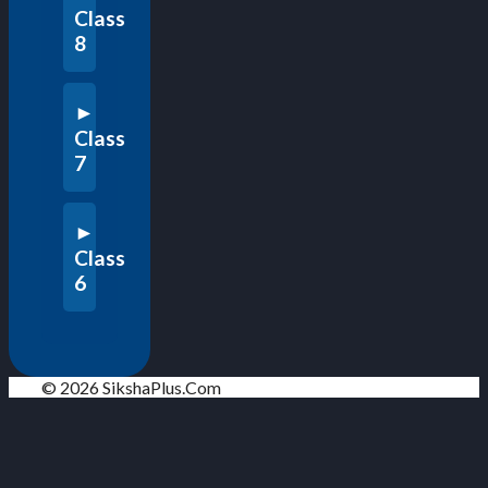
Class
8
Class
7
Class
6
© 2026 SikshaPlus.Com