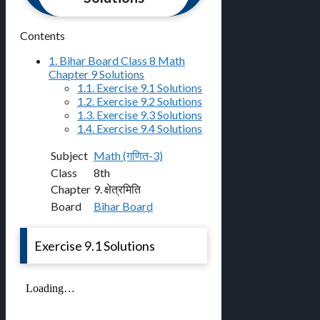
Contents
1.
Bihar Board Class 8 Math
Chapter 9 Solutions
1.1.
Exercise 9.1 Solutions
1.2.
Exercise 9.2 Solutions
1.3.
Exercise 9.3 Solutions
1.4.
Exercise 9.4 Solutions
Subject
Math (गणित-3)
Class
8th
Chapter
9. क्षेत्रमिति
Board
Bihar Board
Exercise 9.1 Solutions