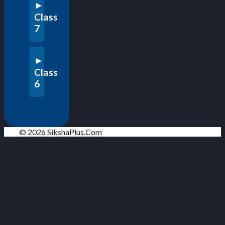
Class
7
Class
6
© 2026 SikshaPlus.Com