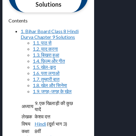
Solutions
Contents
1.
Bihar Board Class 8 Hindi
Durva Chapter 9 Solutions
1.1.
पाठ से
1.2.
याद करना
1.3.
बिखरा हुआ
1.4.
फ़िल्म और गीत
1.5.
खेल-कूद
1.6.
पता लगाओ
1.7.
तुम्हारी बात
1.8.
खेल और सिनेमा
1.9.
जगह-जगह के खेल
9. एक खिलाड़ी की कुछ
अध्याय
यादें
लेखक
केशव दत्त
विषय
Hindi
(दूर्वा भाग 3)
कक्षा
8वीं