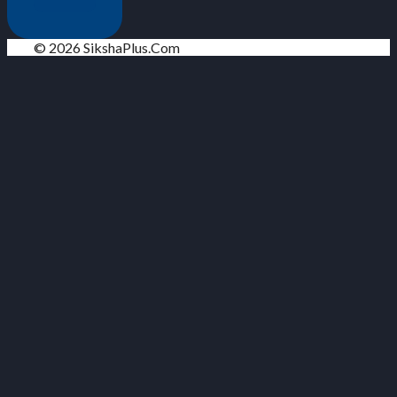
© 2026 SikshaPlus.Com