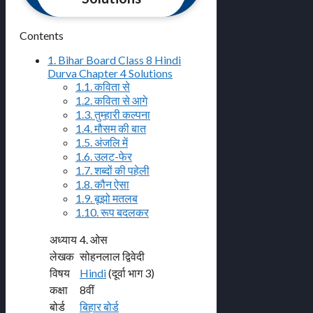
Contents
1.
Bihar Board Class 8 Hindi
Durva Chapter 4 Solutions
1.1.
कविता से
1.2.
कविता से आगे
1.3.
तुम्हारी कल्पना
1.4.
मौसम की बात
1.5.
अंजलि में
1.6.
उलट-फेर
1.7.
शब्दों की पहेली
1.8.
कौन ऐसा
1.9.
बूझो मतलब
1.10.
रूप बदलकर
अध्याय
4. ओस
लेखक
सोहनलाल द्विवेदी
विषय
Hindi
(दूर्वा भाग 3)
कक्षा
8वीं
बोर्ड
बिहार बोर्ड