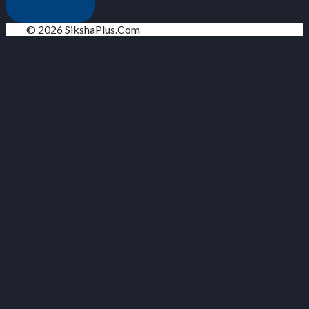
© 2026 SikshaPlus.Com