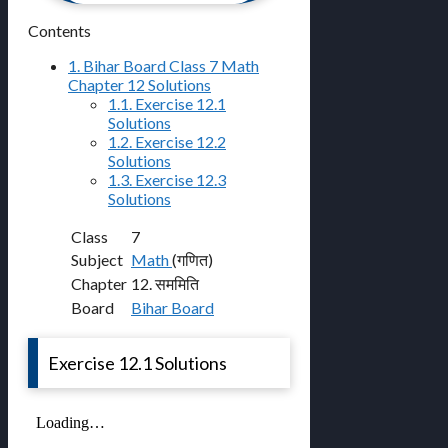
Contents
1.
Bihar Board Class 7 Math
Chapter 12 Solutions
1.1.
Exercise 12.1
Solutions
1.2.
Exercise 12.2
Solutions
1.3.
Exercise 12.3
Solutions
Class
7
Subject
Math
(गणित)
Chapter
12. सममिति
Board
Bihar Board
Exercise 12.1 Solutions