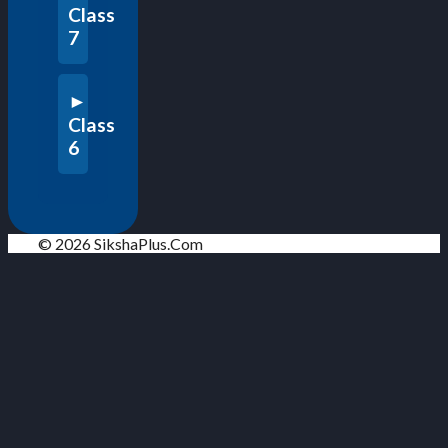
Class
7
Class
6
© 2026 SikshaPlus.Com