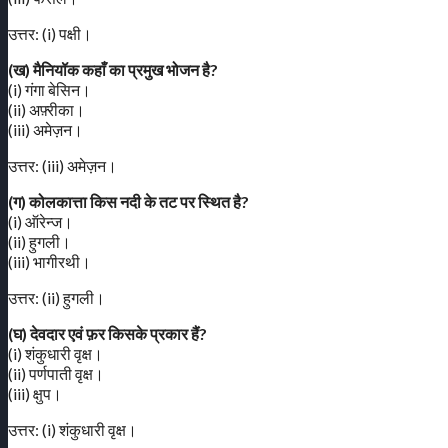
उत्तर: (i) पक्षी।
(ख) मैनियॉक कहाँ का प्रमुख भोजन है?
(i) गंगा बेसिन।
(ii) अफ़्रीका।
(iii) अमेज़न।
उत्तर: (iii) अमेज़न।
(ग) कोलकात्ता किस नदी के तट पर स्थित है?
(i) ऑरेन्ज।
(ii) हुगली।
(iii) भागीरथी।
उत्तर: (ii) हुगली।
(घ) देवदार एवं फ़र किसके प्रकार हैं?
(i) शंकुधारी वृक्ष।
(ii) पर्णपाती वृक्ष।
(iii) क्षुप।
उत्तर: (i) शंकुधारी वृक्ष।