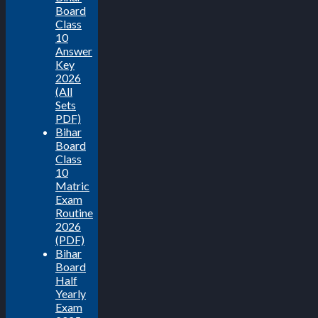
Board
Class
10
Answer
Key
2026
(All
Sets
PDF)
Bihar
Board
Class
10
Matric
Exam
Routine
2026
(PDF)
Bihar
Board
Half
Yearly
Exam