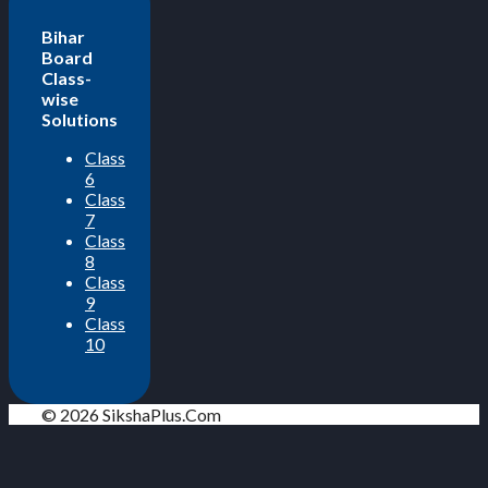
Bihar
Board
Class-
wise
Solutions
Class
6
Class
7
Class
8
Class
9
Class
10
© 2026 SikshaPlus.Com