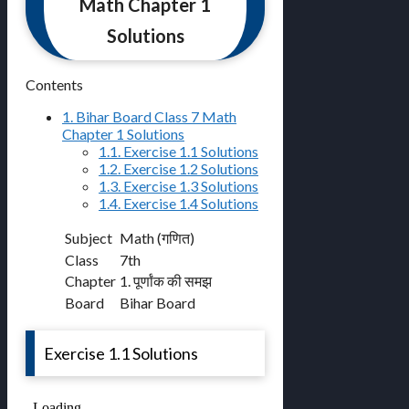
Math Chapter 1
Solutions
Contents
1.
Bihar Board Class 7 Math
Chapter 1 Solutions
1.1.
Exercise 1.1 Solutions
1.2.
Exercise 1.2 Solutions
1.3.
Exercise 1.3 Solutions
1.4.
Exercise 1.4 Solutions
Subject
Math (गणित)
Class
7th
Chapter
1. पूर्णांक की समझ
Board
Bihar Board
Exercise 1.1 Solutions