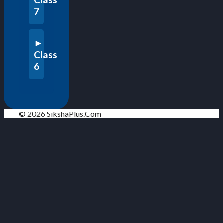
7
Class
6
© 2026 SikshaPlus.Com