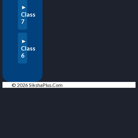
Class
7
Class
6
© 2026 SikshaPlus.Com